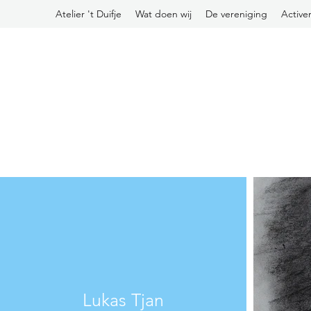
Atelier 't Duifje
Wat doen wij
De vereniging
Active
Lukas Tjan